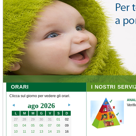
ORARI
I NOSTRI SERVI
Clicca sul giorno per vedere gli orari.
ANAL
ago 2026
Verifi
L
M
M
G
V
S
D
27
28
29
30
31
01
02
03
04
05
06
07
08
09
10
11
12
13
14
15
16