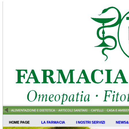
ALIMENTAZIONE E DIETETICA
ARTICOLI SANITARI
CAPELLI
CASA E AMBIE
HOME PAGE
LA FARMACIA
I NOSTRI SERVIZI
NEWS&