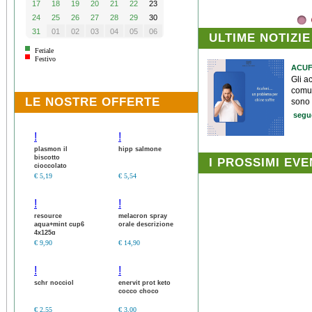
17
18
19
20
21
22
23
24
25
26
27
28
29
30
31
01
02
03
04
05
06
ULTIME NOTIZIE
Feriale
Festivo
ACUF
Gli ac
comun
LE NOSTRE OFFERTE
sono 
segu
!
!
plasmon il
hipp salmone
biscotto
I PROSSIMI EVE
cioccolato
descrizione
€ 5,19
€ 5,54
!
!
resource
melacron spray
aqua+mint cup6
orale descrizione
4x125g
€ 9,90
€ 14,90
!
!
schr nocciol
enervit prot keto
cocco choco
€ 2,55
€ 3,00