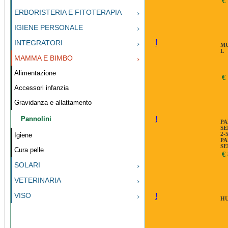
€
ERBORISTERIA E FITOTERAPIA
IGIENE PERSONALE
!
INTEGRATORI
MU
L
MAMMA E BIMBO
Alimentazione
€
Accessori infanzia
Gravidanza e allattamento
Pannolini
!
PA
SE
2-
Igiene
PA
SE
Cura pelle
2-
€ 
SOLARI
VETERINARIA
VISO
!
HU