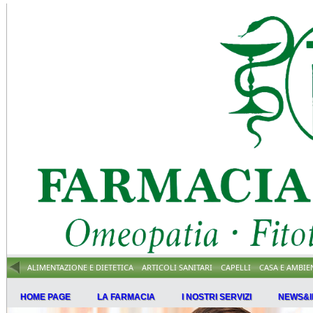
ALIMENTAZIONE E DIETETICA
ARTICOLI SANITARI
CAPELLI
CASA E AMBIE
HOME PAGE
LA FARMACIA
I NOSTRI SERVIZI
NEWS&I