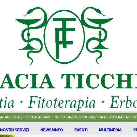
ANITARI
CAPELLI
CASA E AMBIENTE
CORPO
ERBORISTERIA E FITOTERAPIA
IG
I NOSTRI SERVIZI
NEWS&INFO
EVENTI
MULTIMEDIA
P