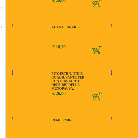
€ 29,00
!
!
AGENA LUNARIS
€ 18,50
!
!
FITOESTRIL UTILE
COADIUVANTE PER
CONTRASTARE I
DISTURBI DELLA
MENOPAUSA.
MODALIT D'USO 1 O 2
€ 26,00
COMPRESSE AL
GIORNO.
!
!
REMIFEMIN