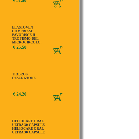
€ 31,90
ELASTOVEN
COMPRESSE
FAVORISCE IL
TROFISMO DEL
MICROCIRCOLO.
MODALIT D'USO: SI
€ 25,50
CONSIGLIA
L'ASSUNZIONE DI
UNA COMPRESSA AL
TIOBROS
DESCRIZIONE
€ 24,20
HELIOCARE ORAL
ULTRA 30 CAPSULE
HELIOCARE ORAL
ULTRA 30 CAPSULE