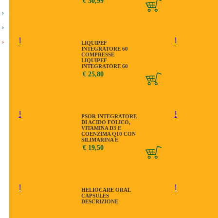
€ 30,99
INTEGRATORE
DIETETICO 60
CAPSULE
!
!
LIQUIPEF
INTEGRATORE 60
COMPRESSE
LIQUIPEF
INTEGRATORE 60
COMPRESSE
€ 25,80
!
!
PSOR INTEGRATORE
DI ACIDO FOLICO,
VITAMINA D3 E
COENZIMA Q10 CON
SILIMARINA E
POLYPODIUM
€ 19,50
!
!
HELIOCARE ORAL
CAPSULES
DESCRIZIONE