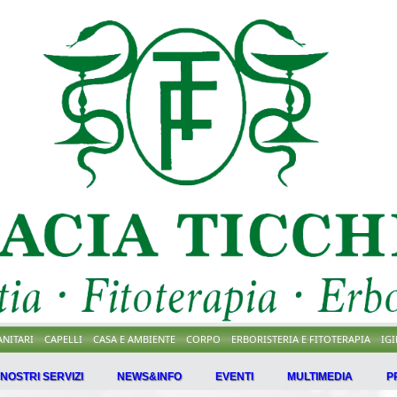
ANITARI
CAPELLI
CASA E AMBIENTE
CORPO
ERBORISTERIA E FITOTERAPIA
IG
I NOSTRI SERVIZI
NEWS&INFO
EVENTI
MULTIMEDIA
P