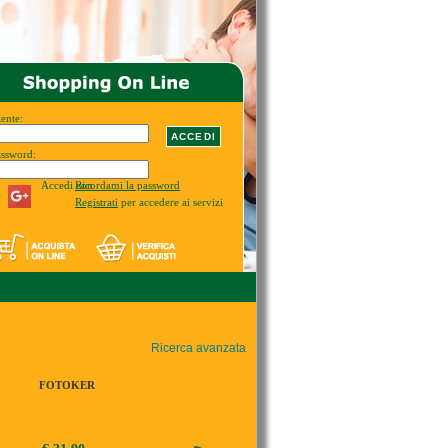
ente:
assword:
Accedi con
Ricordami la password
Registrati
per accedere ai servizi
Ricerca avanzata
FOTOKER