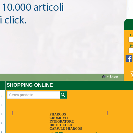
Ut
P
»
Shop
SHOPPING ONLINE
!
!
PHARCOS
CROMOVIT
INTEGRATORE
DIETETICO 60
CAPSULE PHARCOS
CROMOVIT