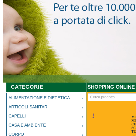
CATEGORIE
SHOPPING ONLINE
ALIMENTAZIONE E DIETETICA
ARTICOLI SANITARI
!
CAPELLI
MI
M
CH
CASA E AMBIENTE
SC
TE
CORPO
PE