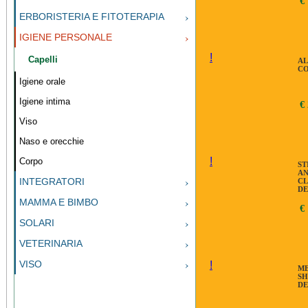
€
CO
A
ERBORISTERIA E FITOTERAPIA
IGIENE PERSONALE
!
Capelli
AL
CO
Igiene orale
Igiene intima
€
Viso
Naso e orecchie
!
Corpo
ST
AN
INTEGRATORI
CL
DE
MAMMA E BIMBO
€
SOLARI
VETERINARIA
VISO
!
ME
S
DE