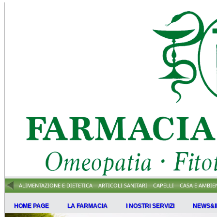
ALIMENTAZIONE E DIETETICA
ARTICOLI SANITARI
CAPELLI
CASA E AMBIE
HOME PAGE
LA FARMACIA
I NOSTRI SERVIZI
NEWS&I